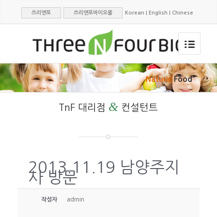
쓰리앤포
쓰리앤포바이오몰
Korean
|
English
|
Chinese
Natural
Food
&
TnF 대리점
컨설턴트
2013.11.19 남양주지
사 방문
작성자
admin