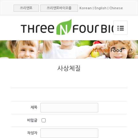
쓰리앤포
쓰리앤포바이오몰
Korean
|
English
|
Chinese
Natural
Food
사상체질
제목
비밀글
작성자