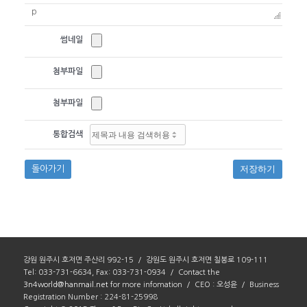
p
썸네일
첨부파일
첨부파일
통합검색
저장하기
돌아가기
강원 원주시 호저면 주산리 992-15 / 강원도 원주시 호저면 칠봉로 109-111
Tel: 033-731-6634, Fax: 033-731-0934 / Contact the
3n4world@hanmail.net
for more infomation / CEO : 오성윤 / Business
Registration Number : 224-81-25998