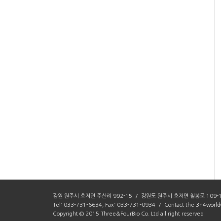
강원 원주시 호저면 주산리 992-15 / 강원도 원주시 호저면 칠봉로 109-
Tel: 033-731-6634, Fax: 033-731-0934 / Contact the
3n4world
Copyright © 2015 Three&FourBio Co. Ltd all right reserved