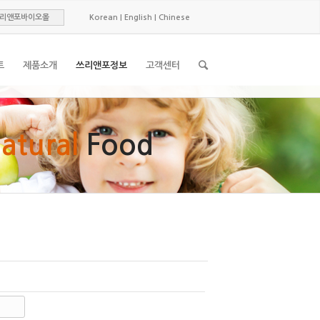
리앤포바이오몰
Korean
|
English
|
Chinese
트
제품소개
쓰리앤포정보
고객센터
atural
Food