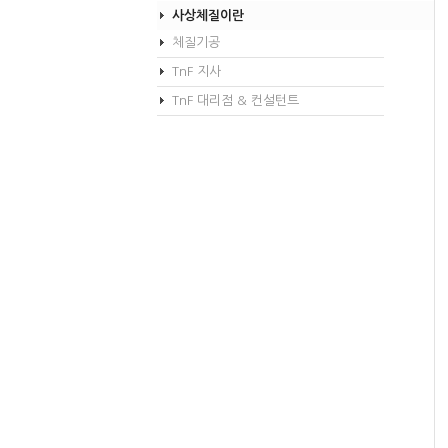
사상체질이란
체질기공
TnF 지사
TnF 대리점 & 컨설턴트