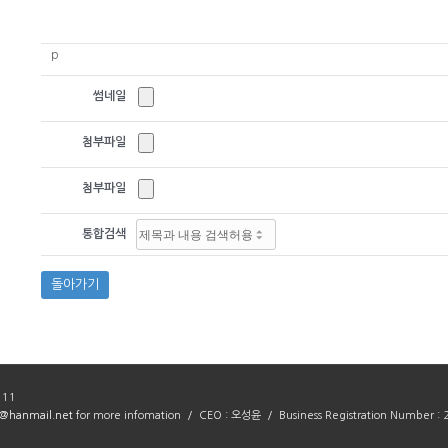
p
썸네일
첨부파일
첨부파일
통합검색
돌아가기
111
@hanmail.net
for more infomation / CEO : 오성윤 / Business Registration Number :