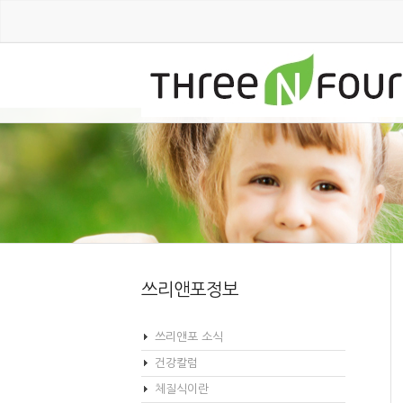
쓰리앤포정보
쓰리앤포 소식
건강칼럼
체질식이란