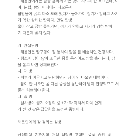
- 태음인에게는 땀을 흘리게 하는 것이 치료의 한 목표인데, 이
마, 눈썹, 빰의 어디에서 나오든지
땀방울이 굵고 다소 오래 있다가 들어가야 정기가 강하고 사기
가 약한 상쾌한 땀이다. 만일 땀방
울이 작고 금방 들어가면, 정기가 약하고 사기가 강한 땀이
기 때문에 좋지 않다.
가. 완실무병
- 태음인은 땀구멍이 잘 통하여 땀을 잘 배출하면 건강하다.
- 평소에 땀이 많아 조금만 몸을 움직여도 땀을 흘리는데, 땀
을 쏟고 나면 상쾌해진다.
나. 대 병
- 피부가 야무지고 단단하면서 땀이 안 나오면 대병이다.
- 땀이 안 나오면 곧 다른 증상을 동반하여 병이 진행되므로 서
둘러 치료해야 한다.
다. 중 병
- 설사병이 생겨 소장의 중초가 꽉 막혀서 마치 안개
가 낀 것 같은 답답함을 느끼면 중병이다.
태음인에게 잘 걸리는 질병
급성폐렴, 기관지염, 천식, 심장병, 고혈압, 중풍, 습진, 종