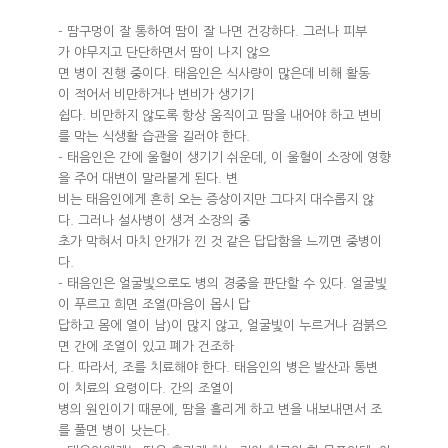
- 땀구멍이 잘 통하여 땀이 잘 나면 건강하다. 그러나 피부
가 야무지고 단단하면서 땀이 나지 않으
면 병이 진행 중이다. 태음인은 식사량이 많은데 비해 활동
이 적어서 비만하거나 변비가 생기기
쉽다. 비만하지 않도록 항상 움직이고 땀을 내어야 하고 변비
를 막는 식생활 습관을 길러야 한다.
- 태음인은 간에 울혈이 생기기 쉬운데, 이 울혈이 소장에 영향
을 주어 대변이 말라붙게 된다. 변
비는 태음인에게 흔히 오는 증상이지만 그다지 대수롭지 않
다. 그러나 설사병이 생겨 소장의 중
초가 막혀서 마치 안개가 낀 것 같은 답답함을 느끼면 중병이
다.
- 태음인은 얼굴빛으로도 병의 경중을 판단할 수 있다. 얼굴빛
이 푸르고 희면 조열(마음이 몹시 답
답하고 몸에 열이 남)이 많지 않고, 얼굴빛이 누르거나 검붉으
면 간에 조열이 있고 폐가 건조하
다. 따라서, 조를 치료해야 한다. 태음인의 병은 발산과 통변
이 치료의 요령이다. 간의 조열이
병의 원인이기 때문에, 땀을 흘리게 하고 변을 내보내면서 조
를 풀면 병이 낫는다.