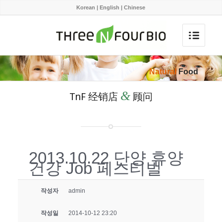
Korean
|
English
|
Chinese
Natural
Food
&
TnF 经销店
顾问
2013.10.22 단양 휴양
건강 Job 페스티벌
작성자
admin
작성일
2014-10-12 23:20