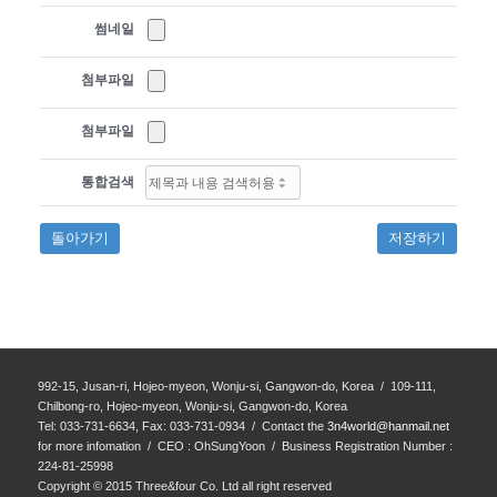
썸네일
첨부파일
첨부파일
통합검색
돌아가기
저장하기
992-15, Jusan-ri, Hojeo-myeon, Wonju-si, Gangwon-do, Korea / 109-111,
Chilbong-ro, Hojeo-myeon, Wonju-si, Gangwon-do, Korea
Tel: 033-731-6634, Fax: 033-731-0934 / Contact the
3n4world@hanmail.net
for more infomation / CEO : OhSungYoon / Business Registration Number :
224-81-25998
Copyright © 2015 Three&four Co. Ltd all right reserved