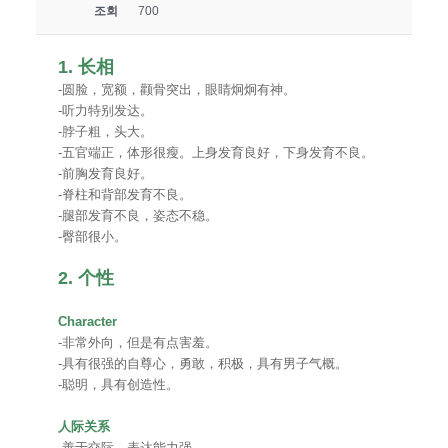
조회
700
1. 长相
-圆脸，宽额，颧骨突出，眼睛炯炯有神。
-听力特别发达。
-脖子粗，头大。
-五官端正，体形很瘦。上身发育良好，下身发育不良。
-前胸发育良好。
-脊柱和背部发育不良。
-腿部发育不良，姿态不稳。
-臀部很小。
2. 个性
Character
-非常外向，但是有点害羞。
-具有很强的自尊心，勇敢，积极，具有男子气概。
-聪明，具有创造性。
人际关系
-善于交际，表达能力强。