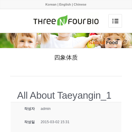
Korean
|
English
|
Chinese
Natural
Food
四象体质
All About Taeyangin_1
작성자
admin
작성일
2015-03-02 15:31