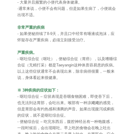
- 大量并且频繁的小便代表身体健康。
-通常来说，小便不会有问题，但是如果生病了，小便就会
出现不适。
非常严重的疾病
- 如果便秘持续了8-9天，并且口中经常有唾液或泡沫，应
怀疑存在严重疾病，必须立刻接受治疗。
严重疾病。
- 呕吐综合征（呕吐），便秘综合征（胃癌），以及嗜睡综
合征（无精打采）都是Taeyangin这种体质容易患的疾病。
以上这些症状通常不会表现出来，除非病得很重，一般来
说，身体看起来很健康。
※ 3种疾病的症状如下：
- 呕吐综合征 – 症状表现是吞咽食物困难，即使吞下后，
也无法到达胃部，会吐出来。喉部有一种凉飕飕的感觉，
但是胃部会有灼热感和沸腾的声音。如果出现腹泻或痢疾
的症状，就不是呕吐综合征。
- 便秘综合征 – 吃完东西后，腹腔神经丛有一种饱腹感，
一段时候后，会出现呕吐。早上吃的食物会在晚上吐出