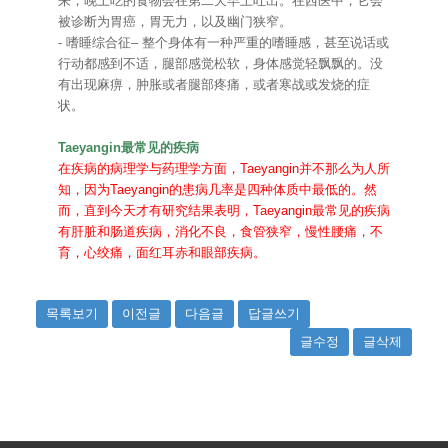
来，晚上吃的食物会在第二天早上吐出。在西医中，它会
被诊断为胃癌，胃无力，以及幽门狭窄。
- 嗜睡综合征– 整个身体有一种严重的嗜睡感，甚至说话或
行动都感到不适，腿部感觉松软，身体感觉轻飘飘的。没
有出现麻痹，肿胀或者腿部疼痛，或者寒战或发烧的症
状。
Taeyangin最常见的疾病
在疾病的病理学与药理学方面，Taeyangin并不那么为人所
知，因为Taeyangin的患病几率是四种体质中最低的。然
而，直到今天才有研究结果表明，Taeyangin最常见的疾病
有肝脏和肠道疾病，消化不良，食管狭窄，慢性腰痛，不
育，心绞痛，面红耳赤和眼部疾病。
목록보기
이전글
다음글
답글쓰기
글수정
글삭제