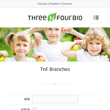
Korean
|
English
|
Chinese
TnF Branches
제목
비밀글