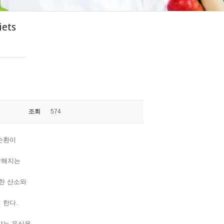
iets
조회
574
순환이
탁해지는
선한 산소와
 한다.
않는 음식을